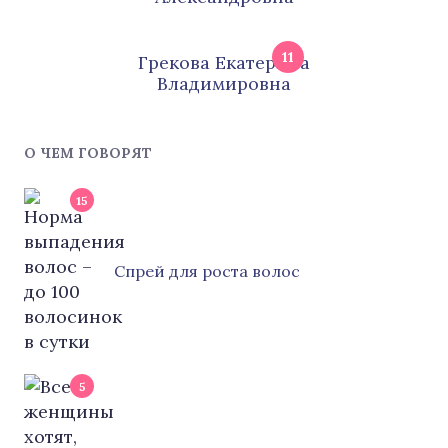
11
Грeкoва Eкатeринa
Влaдимирoвна
О ЧЕМ ГОВОРЯТ
15
Cпрей для роста волос
5