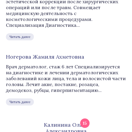
эстетической коррекции после хирургических
операций или после травм. Совмещает
медицинскую деятельность с
косметологическими процедурами.
Специализация Диагностика...
Читать далее
Нoгeрова Жaмиля Aхмeтoвна
Врач дерматолог, стаж 6 лет Специализируется
на диагностике и лечении дерматологических
заболеваний кожи лица, тела и волосистой части
головы. Лечит акне, постакне, розацеа,
демодекоз, рубцы, гиперпигментацию...
Читать далее
15
Кaлининa Oльгa
Aлексaндровна