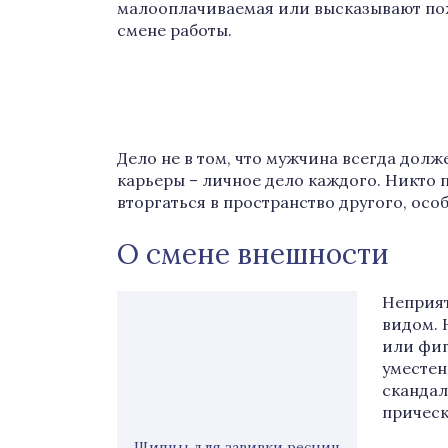
малооплачиваемая или высказывают по
смене работы.
Дело не в том, что мужчина всегда долже
карьеры – личное дело каждого. Никто 
вторгаться в пространство другого, особ
О смене внешности
Неприят
видом. 
или фиг
уместен
скандал
прическ
Щипцы для завивки ресниц