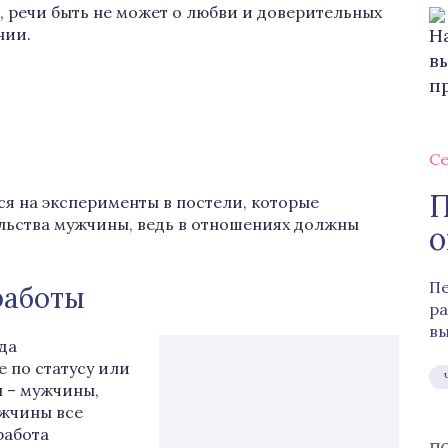
, речи быть не может о любви и доверительных
нии.
Се
П
я на эксперименты в постели, которые
ольства мужчины, ведь в отношениях должны
о
Пе
работы
ра
вы
да
 по статусу или
ы – мужчины,
жчины все
работа