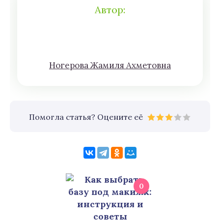
Автор:
Нoгeрова Жaмиля Aхмeтoвна
Помогла статья? Оцените её
0