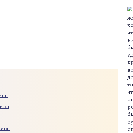
кини
кини
кини