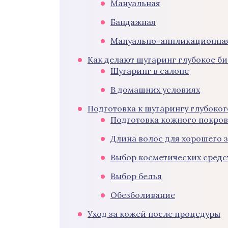
Мануальная
Бандажная
Мануально-аппликационна
Как делают шугаринг глубокое б
Шугаринг в салоне
В домашних условиях
Подготовка к шугарингу глубоко
Подготовка кожного покров
Длина волос для хорошего з
Выбор косметических средс
Выбор белья
Обезболивание
Уход за кожей после процедуры