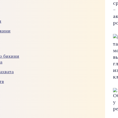
я
икини
го бикини
а
ахвата
тв