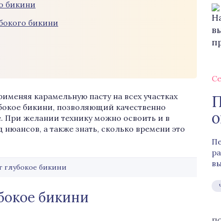
о бикини
убокого бикини
Се
именяя карамельную пасту на всех участках
П
убокое бикини, позволяющий качественно
о
. При желании технику можно освоить и в
д нюансов, а также знать, сколько времени это
Пе
ра
вы
г глубокое бикини
бокое бикини