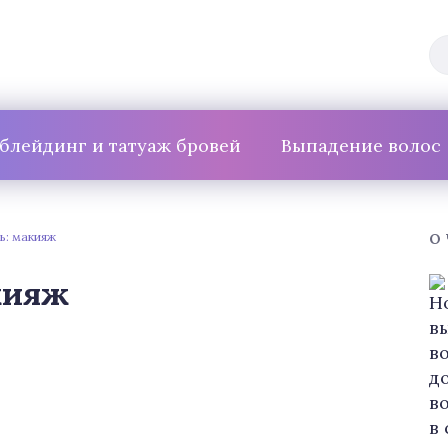
блейдинг и татуаж бровей
Выпадение волос
ь: макияж
О
кияж