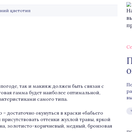
ний цветотип
Се
П
о
Пе
погоде, так и макияж должен быть связан с
ра
етовая гамма будет наиболее оптимальной,
вы
актеристиками самого типа.
– достаточно окунуться в краски «бабьего
ы присутствовать оттенки жухлой травы, яркой
на, золотисто-коричневый, медный, бронзовая