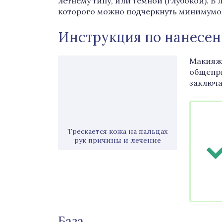
летнему типу, или темной (глубокой). В 
которого можно подчеркнуть минимумом
Инструкция по нанесе
Макияж 
общепри
заключа
Трескается кожа на пальцах
рук причины и лечение
База