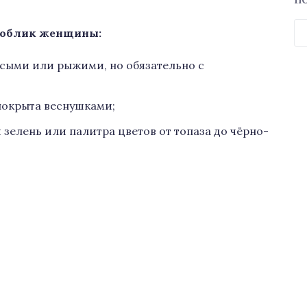
П
Н
и облик женщины:
усыми или рыжими, но обязательно с
покрыта веснушками;
я зелень или палитра цветов от топаза до чёрно-