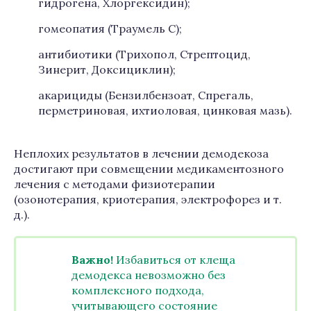
гидрогена, Хлоргексидин);
гомеопатия (Траумель С);
антибиотики (Трихопол, Стрептоцид,
Зинерит, Доксициклин);
акарициды (Бензилбензоат, Спрегаль,
перметриновая, ихтиоловая, цинковая мазь).
Неплохих результатов в лечении демодекоза
достигают при совмещении медикаментозного
лечения с методами физиотерапии
(озонотерапия, криотерапия, электрофорез и т.
д.).
Важно!
Избавиться от клеща
демодекса невозможно без
комплексного подхода,
учитывающего состояние