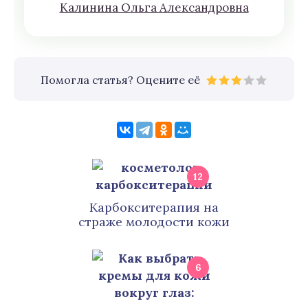
Кaлининa Oльгa Aлексaндровна
Помогла статья? Оцените её
12
Карбокситерапия на
страже молодости кожи
6