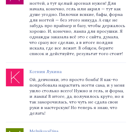
ногтей, а тут целый арсенал нужен! Для
начала, конечно, гель или акрил — тут как
душе угодно. Пилочки всякие, бафы, форма
для ногтей — без этого никуда. А еще не
забудь про праймер и базу, чтобы держалось
хорошо. И, конечно, лампа для просушки. Я
однажды заказала всё это с сайта, думала,
что сразу все сделаю, а в итоге полдня
искала, где все лежит. В общем, берите
список и действуйте, результат того стоит!
Ксения Лукина
Ой, девчонки, это просто бомба! Я как-то
попробовала нарастить ногти сама, и у меня
ушло столько всего! Нужно и гель, и форма,
и лампа! В итоге, да, получилось круто, но я
так заморочилась, что чуть не сдала свои
руки в мастерскую! Но теперь я знаю, что
делать!
MelnikovaDina