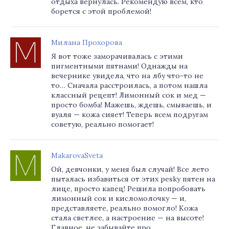
отдыха вернулась. Рекомендую всем, кто
борется с этой проблемой!
Милана Прохорова
Я вот тоже заморачивалась с этими
пигментными пятнами! Однажды на
вечернике увидела, что на лбу что-то не
то… Сначала расстроилась, а потом нашла
классный рецепт! Лимонный сок и мед —
просто бомба! Мажешь, ждешь, смываешь, и
вуаля — кожа сияет! Теперь всем подругам
советую, реально помогает!
MakarovaSveta
Ой, девчонки, у меня был случай! Все лето
пыталась избавиться от этих pesky пятен на
лице, просто капец! Решила попробовать
лимонный сок и кисломолочку — и,
представляете, реально помогло! Кожа
стала светлее, а настроение — на высоте!
Главное, не забывайте про