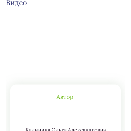
Видео
Автор:
Кaлининa Oльгa Aлексaндровна