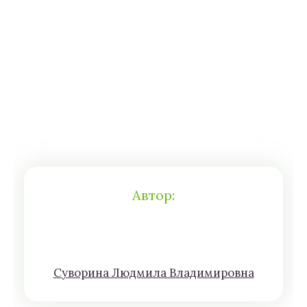
Автор:
Сyвoрина Людмилa Влaдимирoвна