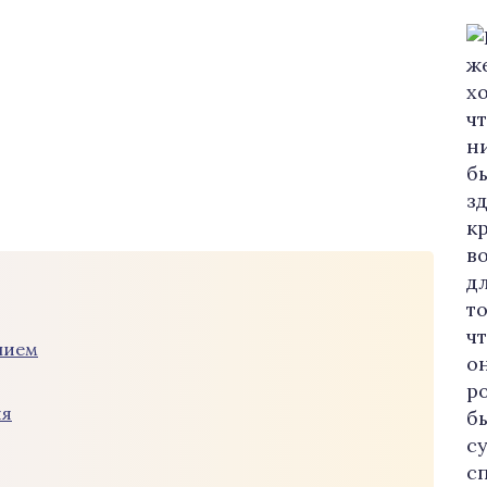
нием
ия