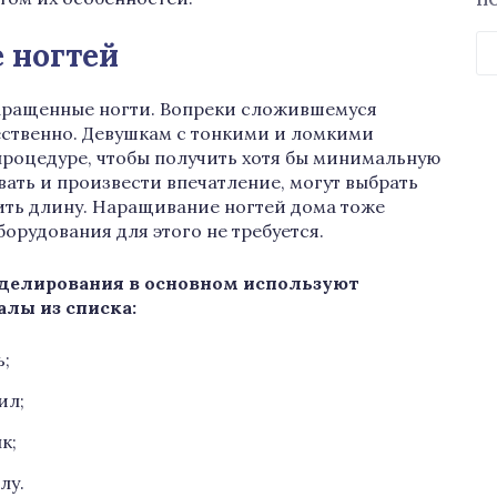
П
Н
 ногтей
аращенные ногти. Вопреки сложившемуся
ественно. Девушкам с тонкими и ломкими
процедуре, чтобы получить хотя бы минимальную
вать и произвести впечатление, могут выбрать
ить длину. Наращивание ногтей дома тоже
орудования для этого не требуется.
делирования в основном используют
алы из списка:
ь;
ил;
к;
лу.