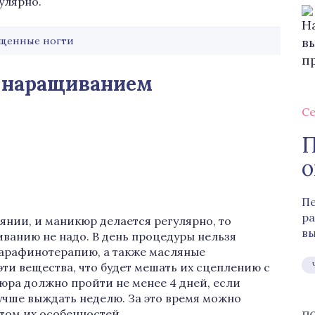
улярно.
щенные ногти
д наращиванием
Се
П
о
Пе
ра
янии, и маникюр делается регулярно, то
вы
ванию не надо. В день процедуры нельзя
парафинотерапию, а также масляные
ти вещества, что будет мешать их сцеплению с
ра должно пройти не менее 4 дней, если
учше выждать неделю. За это время можно
том их особенностей.