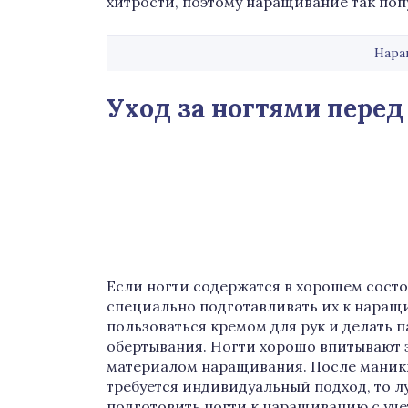
хитрости, поэтому наращивание так поп
Нара
Уход за ногтями пере
Если ногти содержатся в хорошем состо
специально подготавливать их к наращи
пользоваться кремом для рук и делать 
обертывания. Ногти хорошо впитывают э
материалом наращивания. После маникю
требуется индивидуальный подход, то л
подготовить ногти к наращиванию с уче