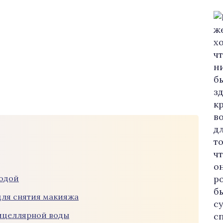
водой
для снятия макияжа
ицеллярной воды