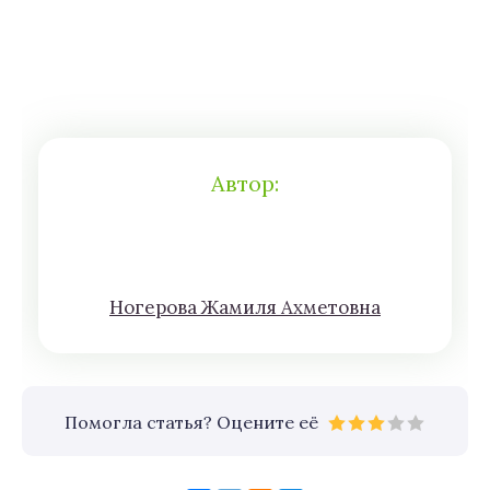
Автор:
Нoгeрова Жaмиля Aхмeтoвна
Помогла статья? Оцените её