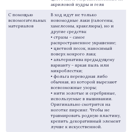
акриловой пудры и геля
С помощью
В ход идут не только
вспомогательных
новомодные лаки (галогены,
материалов
хамелеоны, кракелюры), но и
другие средства:
• стразы – самое
распространенное украшение;
• цветной песок, наносимый
поверх мокрого лака;
• альтернатива предыдущему
варианту – яркая пыль или
микроблестки;
• фольга переводная либо
обычная, из которой вырезают
всевозможные узоры;
• нити золотые и серебряные,
используемые в вышивании.
Оригинально смотрится на
ноготке пирсинг. Чтобы не
травмировать родную пластину,
крепить декоративный элемент
лучше к искусственной.