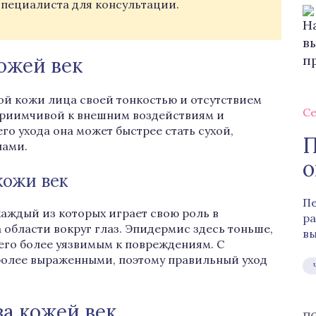
специалиста для консультации.
ожей век
ной кожи лица своей тонкостью и отсутствием
Се
сприимчивой к внешним воздействиям и
о ухода она может быстрее стать сухой,
П
нами.
о
кожи век
Пе
каждый из которых играет свою роль в
ра
области вокруг глаз. Эпидермис здесь тоньше,
вы
т его более уязвимым к повреждениям. С
 более выраженными, поэтому правильный уход
а кожей век