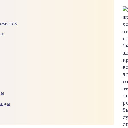
ожи век
ек
ды
ходы