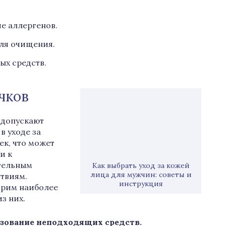
ие аллергенов.
для очищения.
ых средств.
чков
 допускают
в уходе за
ек, что может
и к
тельным
Как выбрать уход за кожей
лица для мужчин: советы и
твиям.
инструкция
трим наиболее
из них.
зование неподходящих средств.