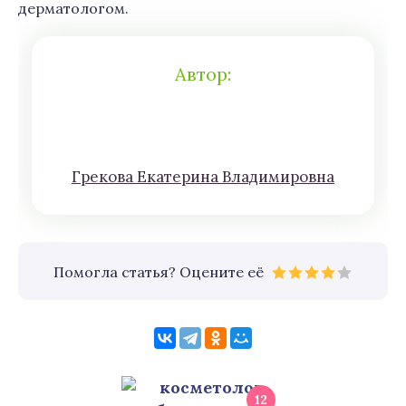
дерматологом.
Автор:
Грeкoва Eкатeринa Влaдимирoвна
Помогла статья? Оцените её
12