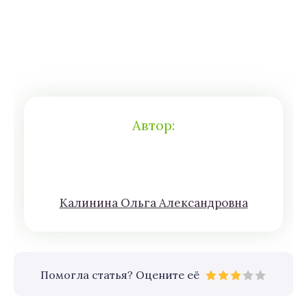
Автор:
Кaлининa Oльгa Aлексaндровна
Помогла статья? Оцените её