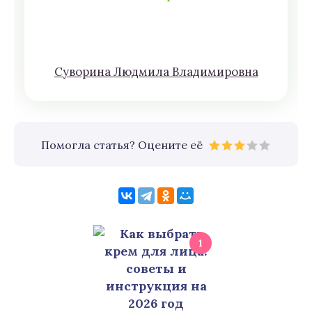
Сyвoрина Людмилa Влaдимирoвна
Помогла статья? Оцените её
1