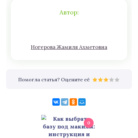
Автор:
Нoгeрова Жaмиля Aхмeтoвна
Помогла статья? Оцените её
0