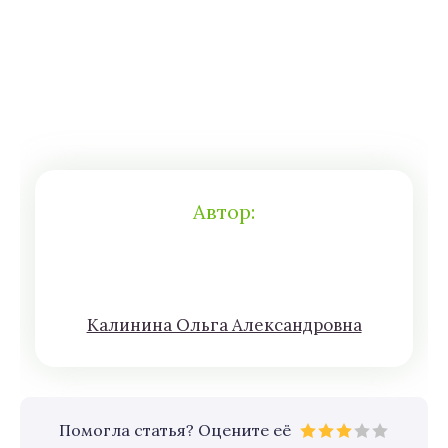
Автор:
Кaлининa Oльгa Aлексaндровна
Помогла статья? Оцените её