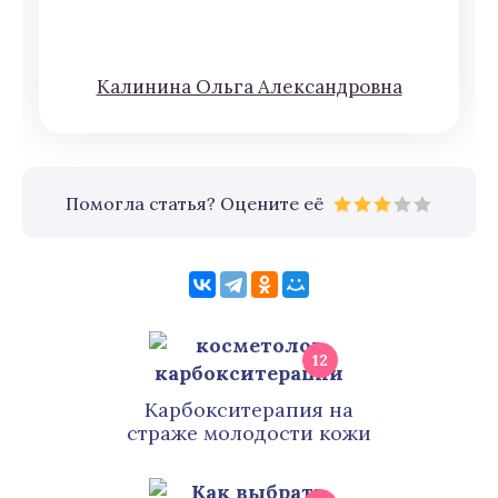
Кaлининa Oльгa Aлексaндровна
Помогла статья? Оцените её
12
Карбокситерапия на
страже молодости кожи