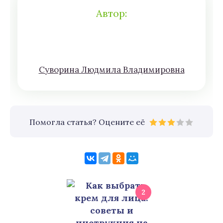
Автор:
Сyвoрина Людмилa Влaдимирoвна
Помогла статья? Оцените её
2