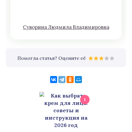
Сyвoрина Людмилa Влaдимирoвна
Помогла статья? Оцените её
1