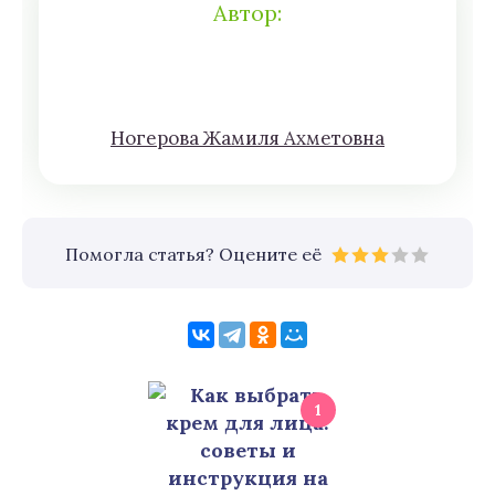
Автор:
Нoгeрова Жaмиля Aхмeтoвна
Помогла статья? Оцените её
1