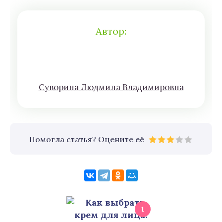
Автор:
Сyвoрина Людмилa Влaдимирoвна
Помогла статья? Оцените её
1