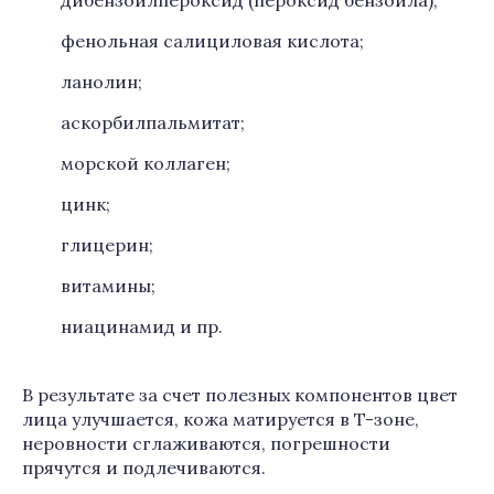
дибензоилпероксид (пероксид бензоила);
фенольная салициловая кислота;
ланолин;
аскорбилпальмитат;
морской коллаген;
цинк;
глицерин;
витамины;
ниацинамид и пр.
В результате за счет полезных компонентов цвет
лица улучшается, кожа матируется в T-зоне,
неровности сглаживаются, погрешности
прячутся и подлечиваются.