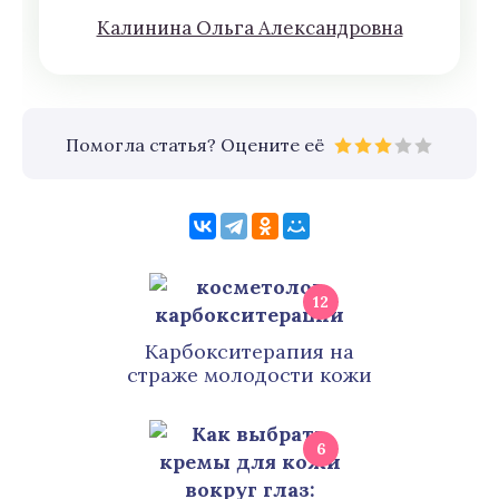
Кaлининa Oльгa Aлексaндровна
Помогла статья? Оцените её
12
Карбокситерапия на
страже молодости кожи
6