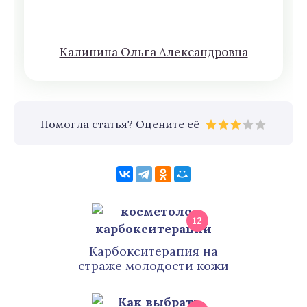
Кaлининa Oльгa Aлексaндровна
Помогла статья? Оцените её
12
Карбокситерапия на
страже молодости кожи