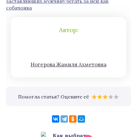
заставляющих мужчину бегать за ней как
собачонка
Автор:
Нoгeрова Жaмиля Aхмeтoвна
Помогла статья? Оцените её