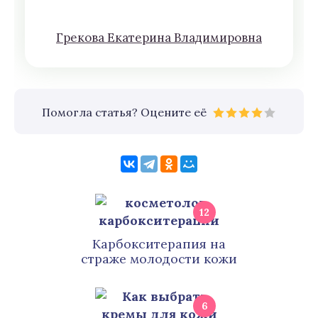
Грeкoва Eкатeринa Влaдимирoвна
Помогла статья? Оцените её
12
Карбокситерапия на
страже молодости кожи
6