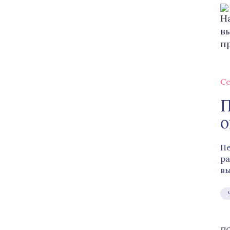
Се
П
о
Пе
ра
вы