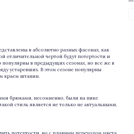
П
Н
дставлены в абсолютно разных фасонах, как
ной отличительной чертой будут потертости и
 популярны в предыдущих сезонах, но все же в
яду устаревших. В этом сезоне популярны
м краем штанин.
ыми брюками, несомненно, были на пике
 такой стиль является не только не актуальными,
ить потертости, но с плавным переходом цвета.