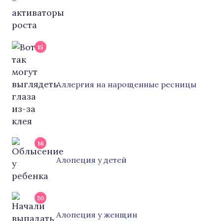
15
Аллергия на нарощенные ресницы
16
Алопеция у детей
20
Алопеция у женщин