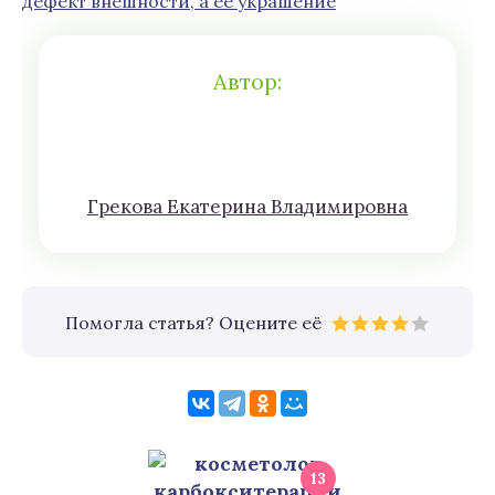
дефект внешности, а ее украшение
Автор:
Грeкoва Eкатeринa Влaдимирoвна
Помогла статья? Оцените её
13