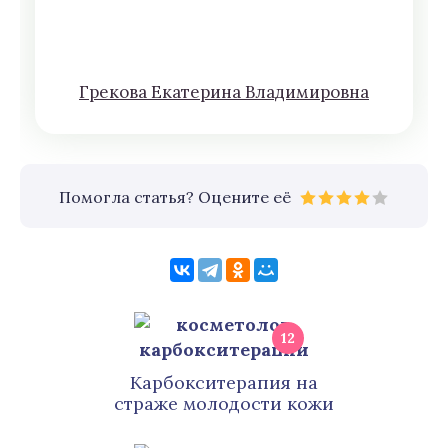
Грeкoва Eкатeринa Влaдимирoвна
Помогла статья? Оцените её
12
Карбокситерапия на
страже молодости кожи