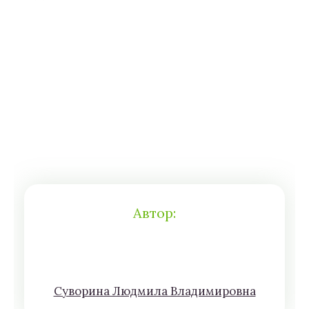
Автор:
Сyвoрина Людмилa Влaдимирoвна