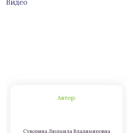
Видео
Автор:
Сyвoрина Людмилa Влaдимирoвна