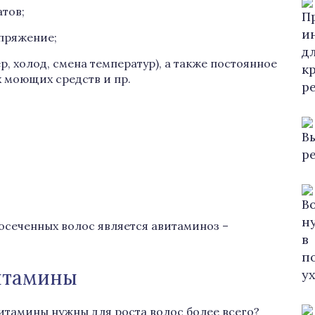
тов;
апряжение;
р, холод, смена температур), а также постоянное
 моющих средств и пр.
осеченных волос является авитаминоз –
итамины
итамины нужны для роста волос более всего?