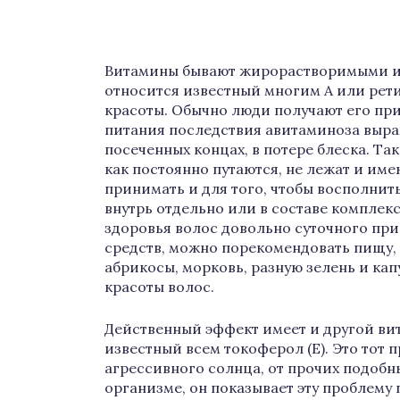
Витамины бывают жирорастворимыми и 
относится известный многим А или рет
красоты. Обычно люди получают его при
питания последствия авитаминоза выраж
посеченных концах, в потере блеска. Та
как постоянно путаются, не лежат и им
принимать и для того, чтобы восполнит
внутрь отдельно или в составе комплек
здоровья волос довольно суточного при
средств, можно порекомендовать пищу, 
абрикосы, морковь, разную зелень и кап
красоты волос.
Действенный эффект имеет и другой ви
известный всем токоферол (Е). Это тот
агрессивного солнца, от прочих подобны
организме, он показывает эту проблему 