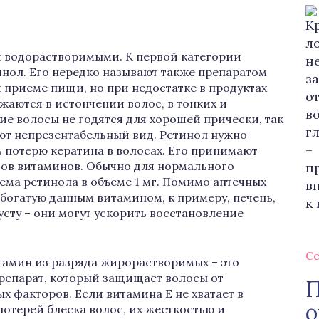
водорастворимыми. К первой категории
инол. Его нередко называют также препаратом
 приеме пищи, но при недостатке в продуктах
аются в истончении волос, в тонких и
кие волосы не годятся для хорошей прически, так
еют непрезентабельный вид. Ретинол нужно
ь потерю кератина в волосах. Его принимают
сов витаминов. Обычно для нормального
ема ретинола в объеме 1 мг. Помимо аптечных
богатую данным витамином, к примеру, печень,
усту – они могут ускорить восстановление
Се
тамин из разряда жирорастворимых – это
 препарат, который защищает волосы от
П
х факторов. Если витамина Е не хватает в
о
потерей блеска волос, их жесткостью и