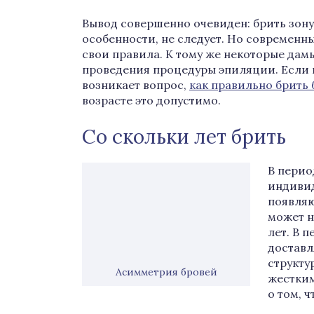
Вывод совершенно очевиден: брить зон
особенности, не следует. Но современн
свои правила. К тому же некоторые дам
проведения процедуры эпиляции. Если 
возникает вопрос,
как правильно брить
возрасте это допустимо.
Со скольки лет брить
В перио
индивид
появляю
может на
лет. В 
доставл
структу
Асимметрия бровей
жестким
о том, ч