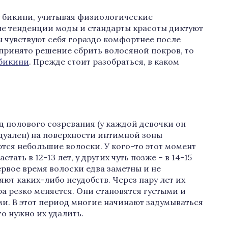
у бикини, учитывая физиологические
ые тенденции моды и стандарты красоты диктуют
ы чувствуют себя гораздо комфортнее после
принято решение сбрить волосяной покров, то
 бикини
. Прежде стоит разобраться, в каком
д полового созревания (у каждой девочки он
уален) на поверхности интимной зоны
тся небольшие волоски. У кого-то этот момент
стать в 12-13 лет, у других чуть позже – в 14-15
первое время волоски едва заметны и не
яют каких-либо неудобств. Через пару лет их
ра резко меняется. Они становятся густыми и
и. В этот период многие начинают задумываться
то нужно их удалить.