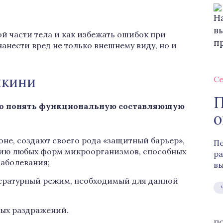
той части тела и как избежать ошибок при
анести вред не только внешнему виду, но и
икини
Се
П
имо понять функциональную составляющую
о
оне, создают своего рода «защитный барьер»,
Пе
нию любых форм микроорганизмов, способных
ра
аболевания;
вы
ратурный режим, необходимый для данной
ых раздражений.