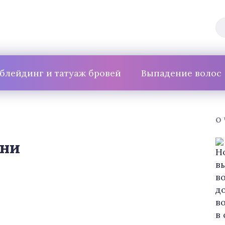
блейдинг и татуаж бровей
Выпадение волос
О
ини