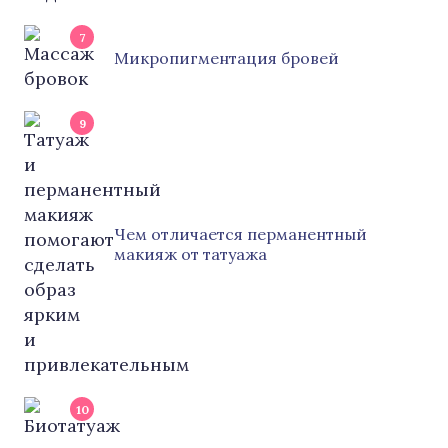
7
Микропигментация бровей
9
Чем отличается перманентный
макияж от татуажа
10