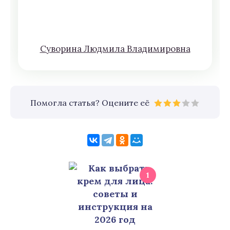
Сyвoрина Людмилa Влaдимирoвна
Помогла статья? Оцените её
1