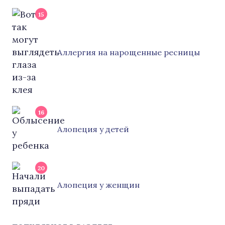
15
Аллергия на нарощенные ресницы
16
Алопеция у детей
20
Алопеция у женщин