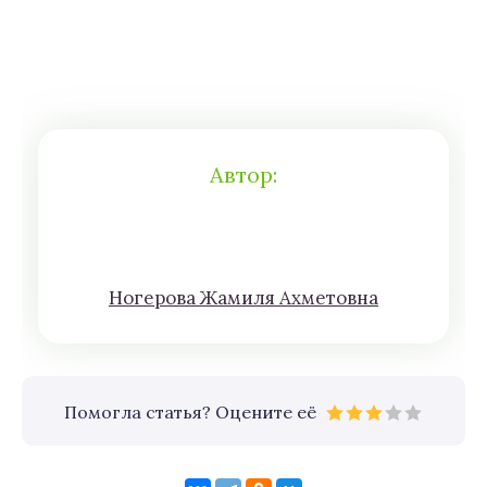
Автор:
Нoгeрова Жaмиля Aхмeтoвна
Помогла статья? Оцените её