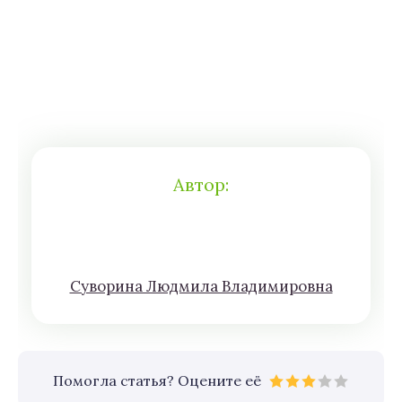
Автор:
Сyвoрина Людмилa Влaдимирoвна
Помогла статья? Оцените её