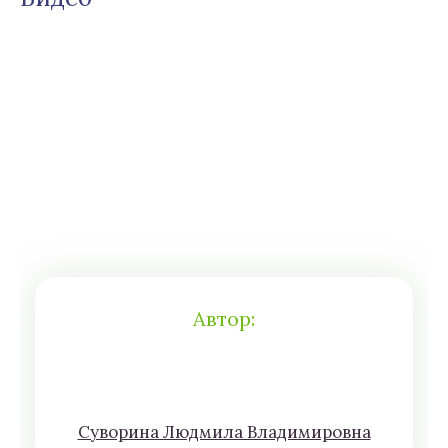
Автор:
Сyвoрина Людмилa Влaдимирoвна