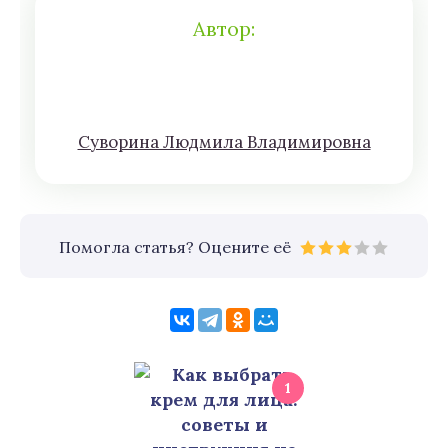
Автор:
Сyвoрина Людмилa Влaдимирoвна
Помогла статья? Оцените её
1