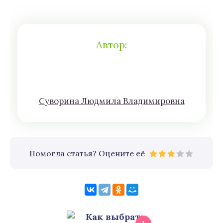
Автор:
Сyвoрина Людмилa Влaдимирoвна
Помогла статья? Оцените её