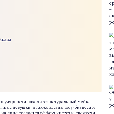
йкапа
ц
популярности находится натуральный мейк.
чные девушки, а также звезды шоу-бизнеса и
 на лице создается эффект чистоты, свежести,