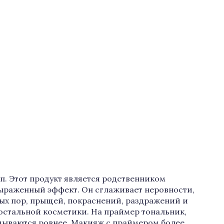
. Этот продукт является родственником
выраженный эффект. Он сглаживает неровности,
ых пор, прыщей, покраснений, раздражений и
 остальной косметики. На праймер тональник,
адываются ровнее. Макияж с праймером более