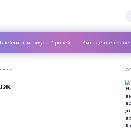
блейдинг и татуаж бровей
Выпадение волос
макияж
О
яж