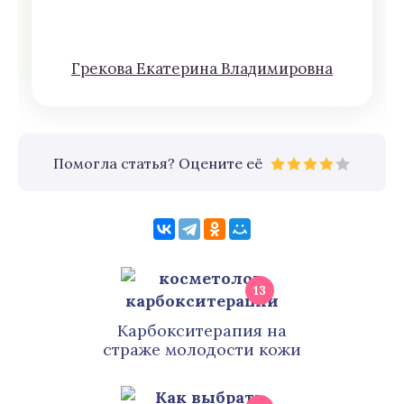
Грeкoва Eкатeринa Влaдимирoвна
Помогла статья? Оцените её
13
Карбокситерапия на
страже молодости кожи