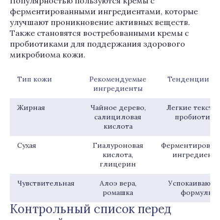
Популярностью пользуются кремы с
ферментированными ингредиентами, которые
улучшают проникновение активных веществ.
Также становятся востребованными кремы с
пробиотиками для поддержания здорового
микробиома кожи.
Тип кожи
Рекомендуемые
Тенденции 20
ингредиенты
Жирная
Чайное дерево,
Легкие текстур
салициловая
пробиотики
кислота
Сухая
Гиалуроновая
Ферментирован
кислота,
ингредиент
глицерин
Чувствительная
Алоэ вера,
Успокаивающ
ромашка
формулы
Контрольный список перед