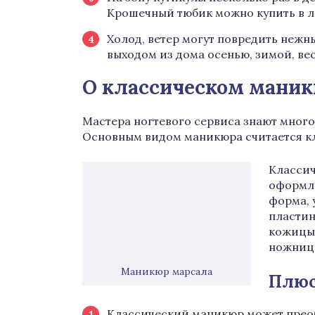
Крошечный тюбик можно купить в л
Холод, ветер могут повредить нежны
выходом из дома осенью, зимой, ве
О классическом мани
Мастера ногтевого сервиса знают много
Основным видом маникюра считается к
Классич
оформле
форма, 
пластин
кожицы
ножниц
Маникюр марсала
Плюс
Классический маникюр может преоб