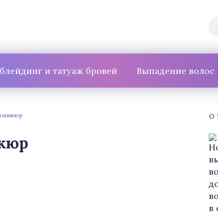
блейдинг и татуаж бровей
Выпадение волос
маникюр
О
кюр