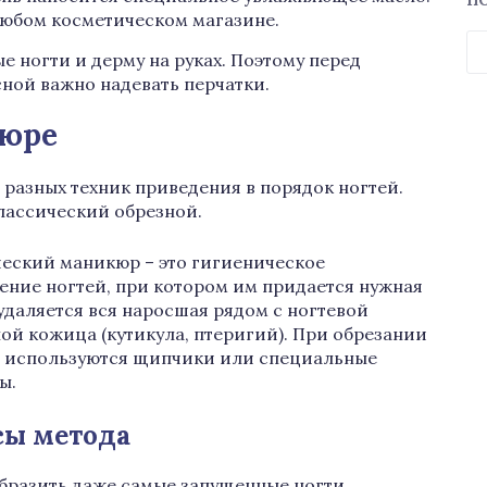
П
юбом косметическом магазине.
Н
е ногти и дерму на руках. Поэтому перед
сной важно надевать перчатки.
кюре
 разных техник приведения в порядок ногтей.
лассический обрезной.
еский маникюр – это гигиеническое
ние ногтей, при котором им придается нужная
удаляется вся наросшая рядом с ногтевой
ой кожица (кутикула, птеригий). При обрезании
 используются щипчики или специальные
ы.
ы метода
разить даже самые запущенные ногти.