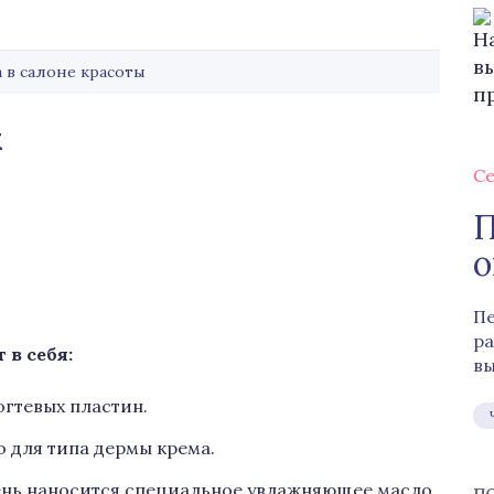
 в салоне красоты
х
Се
П
о
Пе
ра
в себя:
вы
гтевых пластин.
 для типа дермы крема.
день наносится специальное увлажняющее масло.