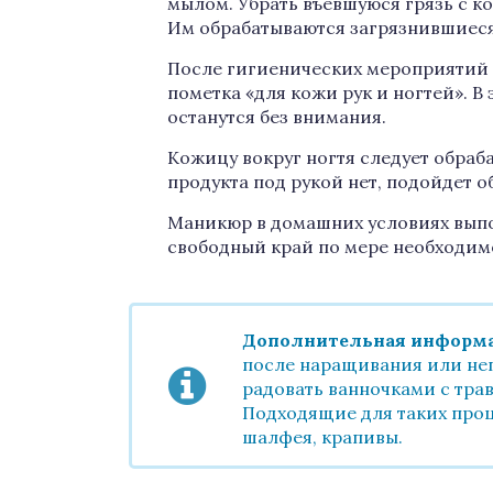
мылом. Убрать въевшуюся грязь с к
Им обрабатываются загрязнившиеся
После гигиенических мероприятий 
пометка «для кожи рук и ногтей». В
останутся без внимания.
Кожицу вокруг ногтя следует обраб
продукта под рукой нет, подойдет 
Маникюр в домашних условиях выпол
свободный край по мере необходим
Дополнительная информа
после наращивания или неп
радовать ванночками с тра
Подходящие для таких проц
шалфея, крапивы.