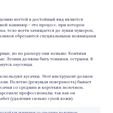
ению ногтей в достойный вид является
ной маникюр – это процесс, при котором
а, тело ногтя зачищается до лунки пушером,
 валиков обрезаются специальными ножницами
ые, но по размеру они меньше. Кончики
тые. Лезвия должны быть тонкими, острыми. В
нутся заусенцы.
используют кусачки. Этот инструмент должен
али. Полотно (режущая поверхность) бывает
усачки со средним и коротким полотном.
арсенале профессионалы, так как он
абот (удаления сильно сухой кожи).
подойдут щипчики со средним полотном