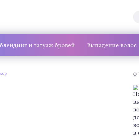
блейдинг и татуаж бровей
Выпадение волос
икюр
О