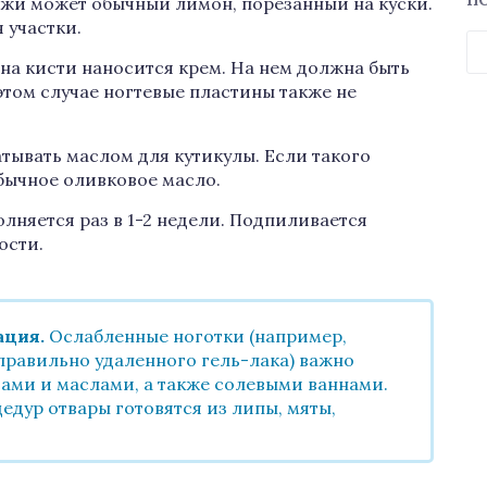
П
ожи может обычный лимон, порезанный на куски.
 участки.
Н
на кисти наносится крем. На нем должна быть
 этом случае ногтевые пластины также не
атывать маслом для кутикулы. Если такого
обычное оливковое масло.
няется раз в 1-2 недели. Подпиливается
ости.
ция.
Ослабленные ноготки (например,
равильно удаленного гель-лака) важно
вами и маслами, а также солевыми ваннами.
едур отвары готовятся из липы, мяты,