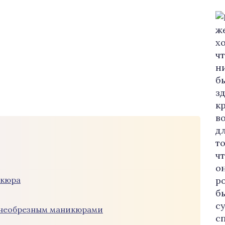
икюра
 необрезным маникюрами