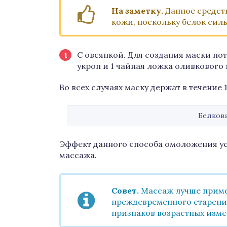
На заметку.
Данное средств
кожи, поскольку белок силь
С овсянкой. Для создания маски по
укроп и 1 чайная ложка оливкового
Во всех случаях маску держат в течение 
Белкова
Эффект данного способа омоложения ус
массажа.
Совет.
Массаж лучше приме
преждевременного старени
признаков возрастных изме