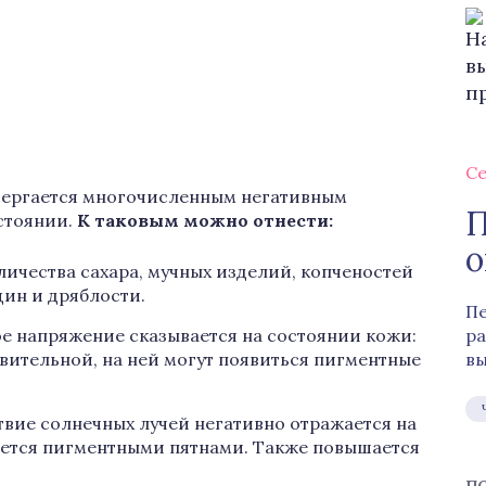
Се
вергается многочисленным негативным
П
стоянии.
К таковым можно отнести:
о
ичества сахара, мучных изделий, копченостей
ин и дряблости.
Пе
е напряжение сказывается на состоянии кожи:
ра
твительной, на ней могут появиться пигментные
вы
вие солнечных лучей негативно отражается на
вается пигментными пятнами. Также повышается