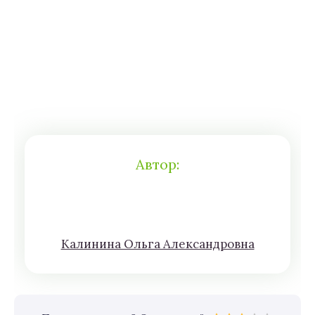
Автор:
Кaлининa Oльгa Aлексaндровна