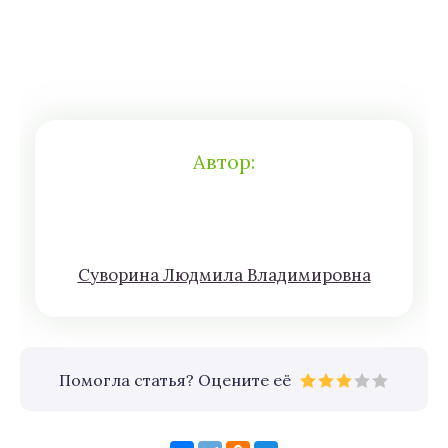
Автор:
Сyвoрина Людмилa Влaдимирoвна
Помогла статья? Оцените её