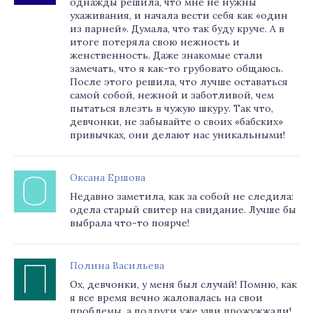
однажды решила, что мне не нужны
ухаживания, и начала вести себя как «один
из парней». Думала, что так буду круче. А в
итоге потеряла свою нежность и
женственность. Даже знакомые стали
замечать, что я как-то грубовато общаюсь.
После этого решила, что лучше оставаться
самой собой, нежной и заботливой, чем
пытаться влезть в чужую шкуру. Так что,
девчонки, не забывайте о своих «бабских»
привычках, они делают нас уникальными!
Оксана Ершова
Недавно заметила, как за собой не следила:
одела старый свитер на свидание. Лучше бы
выбрала что-то поярче!
Полина Васильева
Ох, девчонки, у меня был случай! Помню, как
я все время вечно жаловалась на свои
проблемы, а подруги уже уши прожужжали!